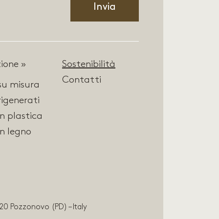
ione »
Sostenibilità
Contatti
 su misura
rigenerati
in plastica
in legno
20 Pozzonovo (PD) – Italy