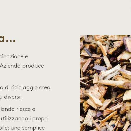
la…
inazione e
l’Azienda produce
 di riciclaggio crea
 diversi.
ienda riesce a
utilizzando i propri
ile; una semplice