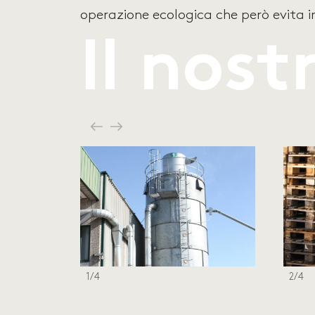
operazione ecologica che però evita in
Il nost
1/4
2/4