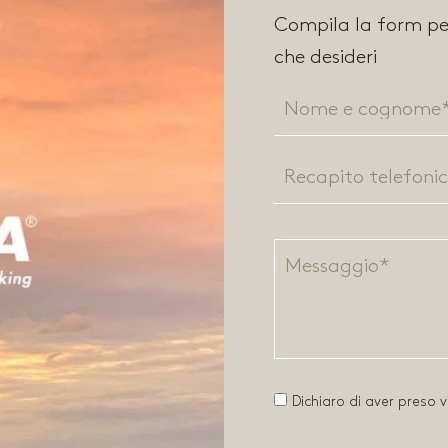
Compila la form per
che desideri
Dichiaro di aver preso vi